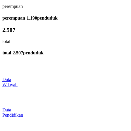
perempuan
perempuan
1.190
penduduk
2.507
total
total
2.507
penduduk
Data
Wilayah
Data
Pendidikan