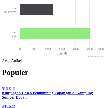
1.190
PEREMPUAN
2.507
TOTAL
0
500
1000
1500
2000
2500
3000
Jumlah
Highcharts.com
End of interactive chart.
Arsip Artikel
Populer
516 Kali
Kunjungan Dosen Pembimbing Lapangan di Kampung
Sumber Boga...
481 Kali