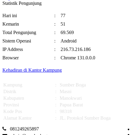
Statistik Pengunjung
Hari ini
:
77
Kemarin
:
51
Total Pengunjung
:
69.569
Sistem Operasi
:
Android
IP Address
:
216.73.216.186
Browser
:
Chrome 131.0.0.0
Kehadiran di Kantor Kampung
Kampung
:
Sumber Boga
Distrik
:
Masni
Kabupaten
:
Manokwari
Provinsi
:
Papua Barat
Kode Pos
:
98318
Alamat Kantor
:
JL. Protokol Sumber Boga
081249265897