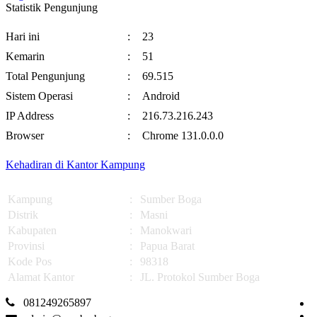
Statistik Pengunjung
Hari ini
:
23
Kemarin
:
51
Total Pengunjung
:
69.515
Sistem Operasi
:
Android
IP Address
:
216.73.216.243
Browser
:
Chrome 131.0.0.0
Kehadiran di Kantor Kampung
Kampung
:
Sumber Boga
Distrik
:
Masni
Kabupaten
:
Manokwari
Provinsi
:
Papua Barat
Kode Pos
:
98318
Alamat Kantor
:
JL. Protokol Sumber Boga
081249265897