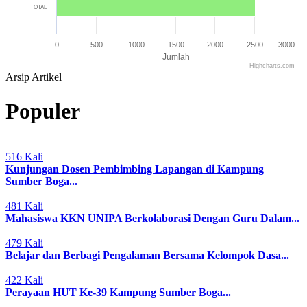
TOTAL
0
500
1000
1500
2000
2500
3000
Jumlah
Highcharts.com
End of interactive chart.
Arsip Artikel
Populer
516 Kali
Kunjungan Dosen Pembimbing Lapangan di Kampung
Sumber Boga...
481 Kali
Mahasiswa KKN UNIPA Berkolaborasi Dengan Guru Dalam...
479 Kali
Belajar dan Berbagi Pengalaman Bersama Kelompok Dasa...
422 Kali
Perayaan HUT Ke-39 Kampung Sumber Boga...